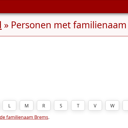
d
» Personen met familienaa
L
M
R
S
T
V
W
 de familienaam Brems
.