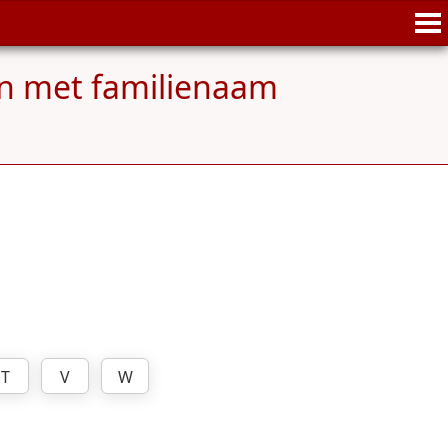
n met familienaam
T
V
W