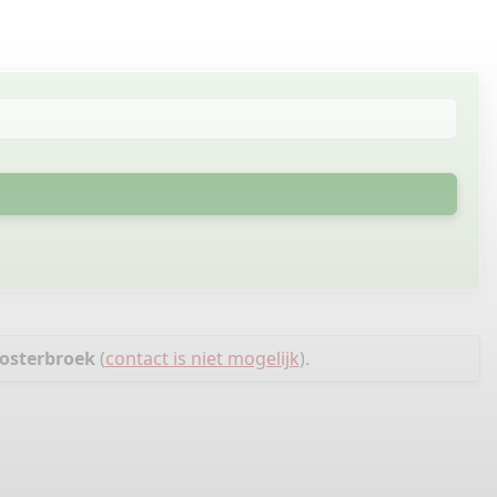
Oosterbroek
(
contact is niet mogelijk
).