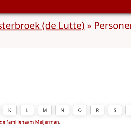
terbroek (de Lutte)
» Persone
K
L
M
N
O
R
S
 de familienaam Meijerman
.