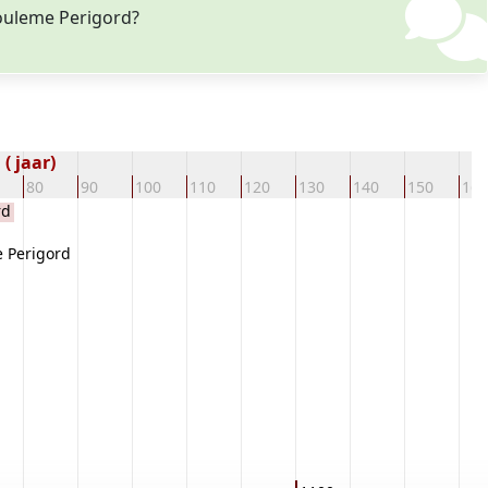
gouleme Perigord?
( jaar)
80
90
100
110
120
130
140
150
160
rd
 Perigord