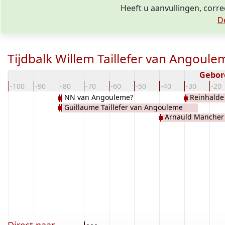
Heeft u aanvullingen, corre
D
Tijdbalk Willem Taillefer van Angoule
Gebor
-100
-90
-80
-70
-60
-50
-40
-30
-20
NN van Angouleme?
Reinhalde
Guillaume Taillefer van Angouleme
Arnauld Mancher
Perigord
Perigord