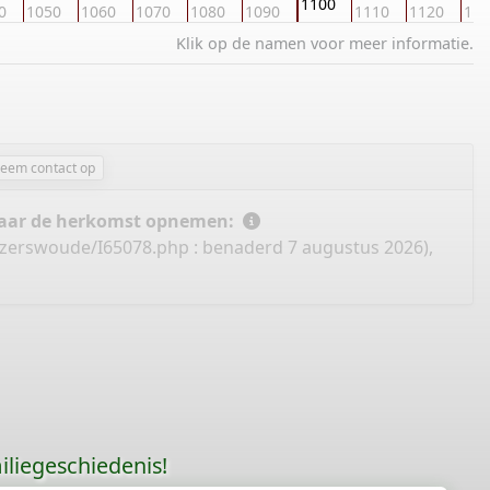
1100
0
1050
1060
1070
1080
1090
1110
1120
113
Klik op de namen voor meer informatie.
eem contact op
 naar de herkomst opnemen:
hazerswoude/I65078.php
: benaderd 7 augustus 2026),
liegeschiedenis!