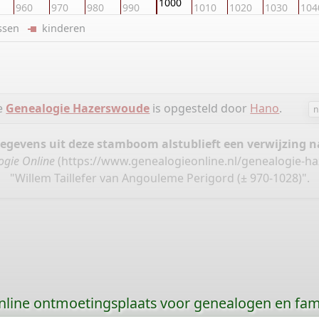
1000
960
970
980
990
1010
1020
1030
104
ussen
kinderen
ie
Genealogie Hazerswoude
is opgesteld door
Hano
.
n
gegevens uit deze stamboom alstublieft een verwijzing
ogie Online
(
https://www.genealogieonline.nl/genealogie-
"Willem Taillefer van Angouleme Perigord (± 970-1028)".
nline ontmoetingsplaats voor genealogen en fami