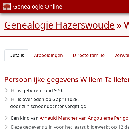
Genealogie Online
Genealogie Hazerswoude
»
W
Details
Afbeeldingen
Directe familie
Verwa
Persoonlijke gegevens Willem Taillef
Hij is geboren rond 970
.
Hij is overleden op 6 april 1028
.
door zijn schoondochter vergiftigd
Een kind van
Arnauld Mancher van Angouleme Perigo
Deze gegevens zijn voor het laatst bijgewerkt op
12 d