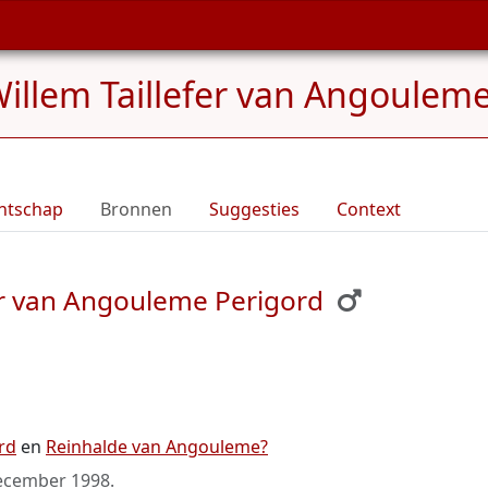
illem Taillefer van Angouleme
ntschap
Bronnen
Suggesties
Context
er van Angouleme Perigord
rd
en
Reinhalde van Angouleme?
ecember 1998
.