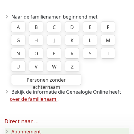
Naar de familienamen beginnend met
A
B
C
D
E
F
G
H
J
K
L
M
N
O
P
R
S
T
U
V
W
Z
Personen zonder
achternaam
Bekijk de informatie die Genealogie Online heeft
over de familienaam
.
Direct naar ...
Abonnement