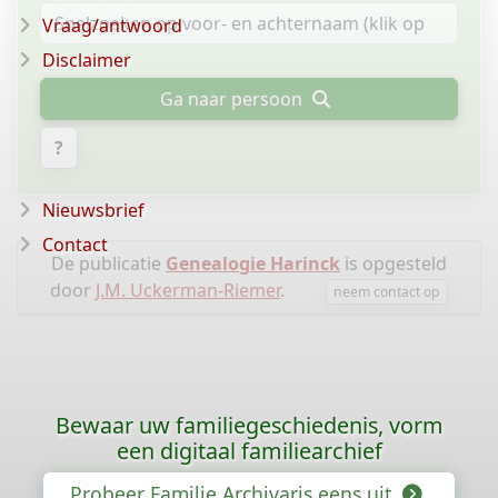
Vraag/antwoord
Disclaimer
Ga naar persoon
?
Nieuwsbrief
Contact
De publicatie
Genealogie Harinck
is opgesteld
door
J.M. Uckerman-Riemer
.
neem contact op
Bewaar uw familiegeschiedenis, vorm
een digitaal familiearchief
Probeer Familie Archivaris eens uit