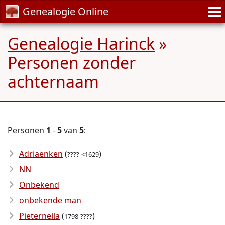
Genealogie Online
Genealogie Harinck
»
Personen zonder
achternaam
Personen
1
-
5
van
5
:
Adriaenken
(
)
????-<1629
NN
Onbekend
onbekende man
Pieternella
(
)
1798-????