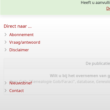
Heeft u aanvull
D
Direct naar ...
Abonnement
Vraag/antwoord
Disclaimer
De publicati
Wilt u bij het overnemen van 
Yves Gob, "Genealogie Gob/Faraci", database,
Genealo
Nieuwsbrief
Contact