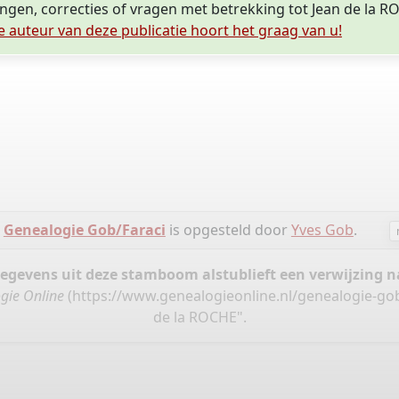
ingen, correcties of vragen met betrekking tot Jean de la 
e auteur van deze publicatie hoort het graag van u!
e
Genealogie Gob/Faraci
is opgesteld door
Yves Gob
.
gegevens uit deze stamboom alstublieft een verwijzing
gie Online
(
https://www.genealogieonline.nl/genealogie-gob
de la ROCHE".