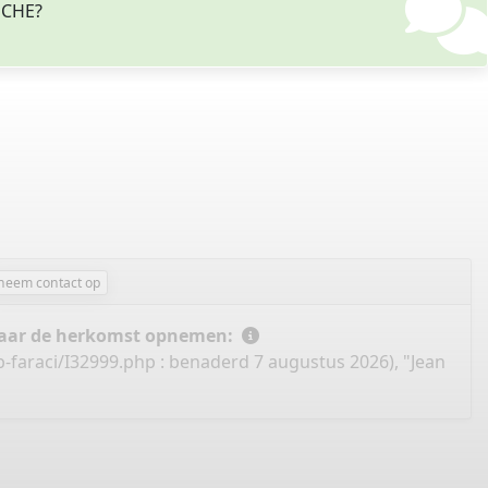
ROCHE?
neem contact op
 naar de herkomst opnemen:
-faraci/I32999.php
: benaderd 7 augustus 2026), "Jean