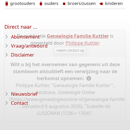
grootouders
ouders
broers/zussen
kinderen
Direct naar ...
De publicatie
Genealogie Familie Kuttler
is
Abonnement
opgesteld door
Philippe Kuttler
.
Vraag/antwoord
neem contact op
Disclaimer
Wilt u bij het overnemen van gegevens uit deze
stamboom alstublieft een verwijzing naar de
herkomst opnemen:
Philippe Kuttler, "Genealogie Familie Kuttler",
database,
Genealogie Online
Nieuwsbrief
(
https://www.genealogieonline.nl/genealogie-famille-k
Contact
: benaderd 6 augustus 2026), "Isabelle de
LUSIGNAN (1236-> 1304)".