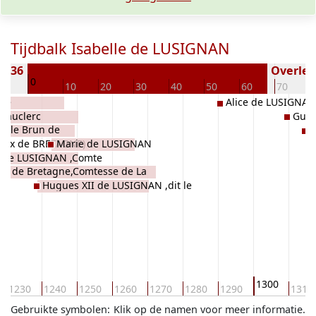
Tijdbalk Isabelle de LUSIGNAN
1236
Overlede
0
10
10
20
30
40
50
60
70
lle
Alice de LUSIGNAN
 Mauclerc
Guy 
me,reine
E le Brun de
Y
37) régent
Alix de BRETAGNE)
Marie de LUSIGNAN
gnan ,Comte de la
(1213) comte
 de LUSIGNAN ,Comte
e et comtesse de
Tréguier
de de Bretagne,Comtesse de La
 , Comte de la Marche,seigneur
 1221
e (1221-
Hugues XII de LUSIGNAN ,dit le
et d'Angoulème, Comtesse de
214),
Brun,Seigneur de Lusignan et de Fougères,
vre et de Porhoët, dame de
 de Pont-
Comte de La Marche et d'Angoulême,
our et de Fère-en-Tardenois
Chilly et de
Chevalier ,voir Croisades (8e)
e de Suscinio
lbigeois, voir
1300
1230
1240
1250
1260
1270
1280
1290
1310
Gebruikte symbolen:
Klik op de namen voor meer informatie.