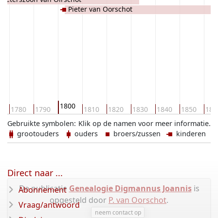
Pieter van Oorschot
1800
0
1780
1790
1810
1820
1830
1840
1850
186
Gebruikte symbolen:
Klik op de namen voor meer informatie.
grootouders
ouders
broers/zussen
kinderen
Direct naar ...
De publicatie
Genealogie Digmannus Joannis
is
Abonnement
opgesteld door
P. van Oorschot
.
Vraag/antwoord
neem contact op