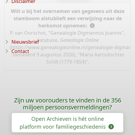
Disclaimer
Wilt u bij het overnemen van gegevens uit deze
stamboom alstublieft een verwijzing naar de
herkomst opnemen:
P. van Oorschot, "Genealogie Digmannus Joannis",
database,
Genealogie Online
Nieuwsbrief
(
https://www.genealogieonline.nl/genealogie-digmann
Contact
: benaderd 9 augustus 2026), "Maria Aartsdochter
Schilt (1779-1854)".
Zijn uw voorouders te vinden in de 356
miljoen persoonsvermeldingen?
Open Archieven is hét online
platform voor familiegeschiedenis