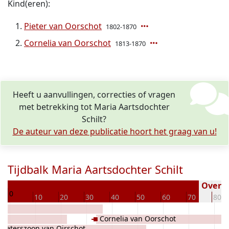
Kind(eren):
Pieter van Oorschot
1802-1870
Cornelia van Oorschot
1813-1870
Heeft u aanvullingen, correcties of vragen
met betrekking tot Maria Aartsdochter
Schilt?
De auteur van deze publicatie hoort het graag van u!
Tijdbalk Maria Aartsdochter Schilt
79
Overled
0
10
20
30
40
50
60
70
80
Cornelia van Oorschot
 Pieterszoon van Oirschot