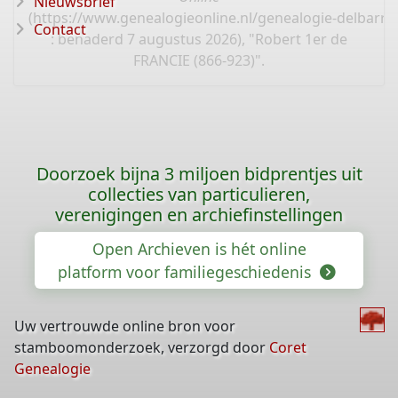
Nieuwsbrief
(
https://www.genealogieonline.nl/genealogie-delbarre-
Contact
: benaderd 7 augustus 2026), "Robert 1er de
FRANCIE (866-923)".
Doorzoek bijna 3 miljoen bidprentjes uit
collecties van particulieren,
verenigingen en archiefinstellingen
Open Archieven is hét online
platform voor familiegeschiedenis
Uw vertrouwde online bron voor
stamboomonderzoek, verzorgd door
Coret
Genealogie