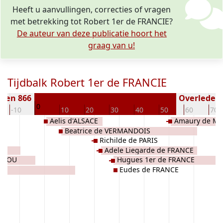
Heeft u aanvullingen, correcties of vragen
met betrekking tot Robert 1er de FRANCIE?
De auteur van deze publicatie hoort het
graag van u!
Tijdbalk Robert 1er de FRANCIE
oren 866
Overleden (
0
-10
10
20
30
40
50
60
70
Aelis d'ALSACE
Amaury de M
Beatrice de VERMANDOIS
Richilde de PARIS
Adele Liegarde de FRANCE
ANJOU
Hugues 1er de FRANCE
Eudes de FRANCE