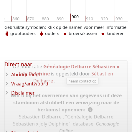
900
50
860
870
880
890
910
920
930
Gebruikte symbolen:
Klik op de namen voor meer informatie.
grootouders
ouders
broers/zussen
kinderen
Direct naar ...
De publicatie
Généalogie Delbarre Sébastien x
Joly Delphine
is opgesteld door
Sébastien
Abonnement
Delbarre
.
neem contact op
Vraag/antwoord
Disclaimer
Wilt u bij het overnemen van gegevens uit deze
stamboom alstublieft een verwijzing naar de
herkomst opnemen:
Sébastien Delbarre , "Généalogie Delbarre
Sébastien x Joly Delphine", database,
Genealogie
Online