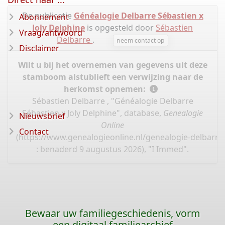
De publicatie
Généalogie Delbarre Sébastien x
Abonnement
Joly Delphine
is opgesteld door
Sébastien
Vraag/antwoord
Delbarre
.
neem contact op
Disclaimer
Wilt u bij het overnemen van gegevens uit deze
stamboom alstublieft een verwijzing naar de
herkomst opnemen:
Sébastien Delbarre , "Généalogie Delbarre
Sébastien x Joly Delphine", database,
Genealogie
Nieuwsbrief
Online
Contact
(
https://www.genealogieonline.nl/genealogie-delbarre-
: benaderd 9 augustus 2026), "I Immed".
Bewaar uw familiegeschiedenis, vorm
een digitaal familiearchief