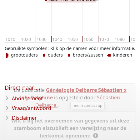
1010
1020
1030
1040
1050
1060
1070
1080
109
Gebruikte symbolen:
Klik op de namen voor meer informatie.
grootouders
ouders
broers/zussen
kinderen
Direct naar ...
De publicatie
Généalogie Delbarre Sébastien x
Joly Delphine
is opgesteld door
Sébastien
Abonnement
Delbarre
.
neem contact op
Vraag/antwoord
Disclaimer
Wilt u bij het overnemen van gegevens uit deze
stamboom alstublieft een verwijzing naar de
herkomst opnemen: