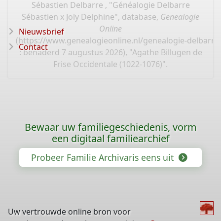
Sébastien Delbarre , "Généalogie Delbarre
Sébastien x Joly Delphine", database,
Genealogie
Online
Nieuwsbrief
(
https://www.genealogieonline.nl/genealogie-delbarre-
Contact
: benaderd 7 augustus 2026), "Agathe Billugen de
Frise Occidentale (1022-1076)".
Bewaar uw familiegeschiedenis, vorm
een digitaal familiearchief
Probeer Familie Archivaris eens uit
Uw vertrouwde online bron voor