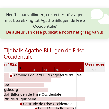
Heeft u aanvullingen, correcties of vragen
met betrekking tot Agathe Billugen de Frise
Occidentale?
De auteur van deze publicatie hoort het graag van u!
Tijdbalk Agathe Billugen de Frise
Occidentale
ren 1022
Overleden ( 
0
-10
10
20
30
40
50
60
70
lie
Aethling Edouard III d'Angleterre d'Outre-
u
Mer
ouabe
 Dagsbourg
Liudolf Billungen de Frise Occidentale
Gertrude d'Eguisheim
Gertrude de Frise Occidentale
Ekbert Ier de Brunswick