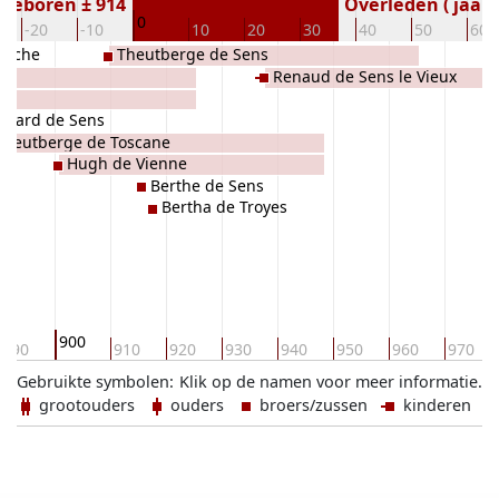
Geboren ± 914
Overleden ( jaar)
0
-20
-10
10
20
30
40
50
60
 Riche
Theutberge de Sens
e
Renaud de Sens le Vieux
ns
chard de Sens
Theutberge de Toscane
Hugh de Vienne
Berthe de Sens
Bertha de Troyes
900
890
910
920
930
940
950
960
970
Gebruikte symbolen:
Klik op de namen voor meer informatie.
grootouders
ouders
broers/zussen
kinderen