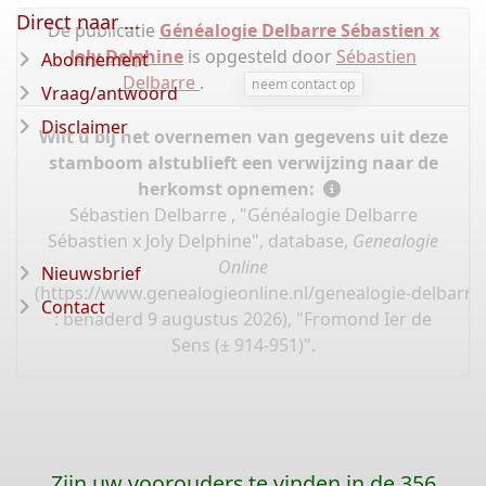
Direct naar ...
De publicatie
Généalogie Delbarre Sébastien x
Joly Delphine
is opgesteld door
Sébastien
Abonnement
Delbarre
.
neem contact op
Vraag/antwoord
Disclaimer
Wilt u bij het overnemen van gegevens uit deze
stamboom alstublieft een verwijzing naar de
herkomst opnemen:
Sébastien Delbarre , "Généalogie Delbarre
Sébastien x Joly Delphine", database,
Genealogie
Online
Nieuwsbrief
(
https://www.genealogieonline.nl/genealogie-delbarre-
Contact
: benaderd 9 augustus 2026), "Fromond Ier de
Sens (± 914-951)".
Zijn uw voorouders te vinden in de 356