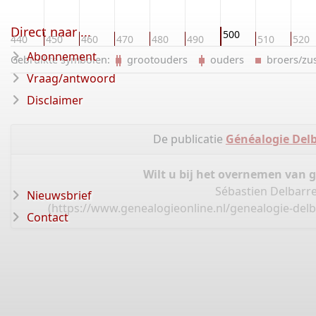
Direct naar ...
500
440
450
460
470
480
490
510
520
Abonnement
Gebruikte symbolen:
grootouders
ouders
broers/z
Vraag/antwoord
Disclaimer
De publicatie
Généalogie Delb
Wilt u bij het overnemen van 
Sébastien Delbarre
Nieuwsbrief
(
https://www.genealogieonline.nl/genealogie-delb
Contact