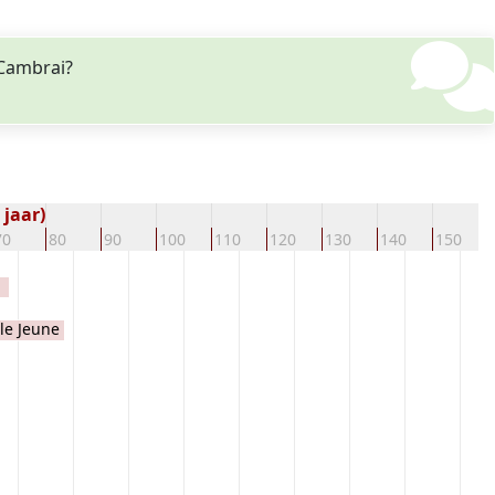
 Cambrai?
 jaar)
70
80
90
100
110
120
130
140
150
 le Jeune