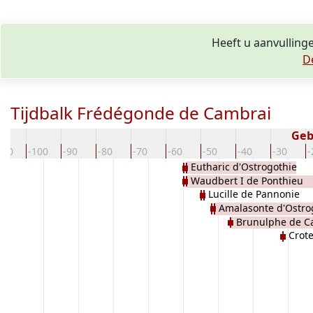
Heeft u aanvulling
D
Tijdbalk Frédégonde de Cambrai
Geb
110
-100
-90
-80
-70
-60
-50
-40
-30
-
Eutharic d'Ostrogothie
Waudbert I de Ponthieu
Lucille de Pannonie
Amalasonte d'Ostro
Brunulphe de C
Crote