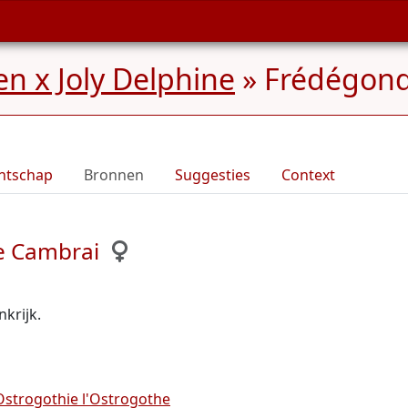
n x Joly Delphine
»
Frédégond
ntschap
Bronnen
Suggesties
Context
e Cambrai
krijk.
Ostrogothie l'Ostrogothe