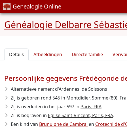
Genealogie Online
Généalogie Delbarre Sébastie
Details
Afbeeldingen
Directe familie
Verwa
Persoonlijke gegevens Frédégonde d
Alternatieve namen: d'Ardennes, de Soissons
Zij is geboren rond 545
in Montdidier, Somme (80), Fran
Zij is overleden in het jaar 597
in
Paris, FRA
.
Zij is begraven in
Eglise Saint-Vincent, Paris, FRA
.
Een kind van
Brunulphe de Cambrai
en
Crotechilde d'