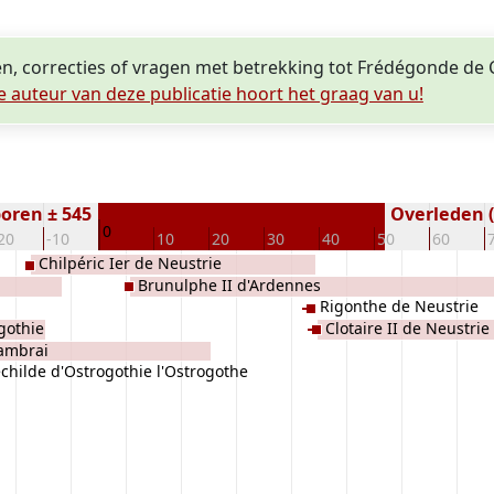
en, correcties of vragen met betrekking tot Frédégonde de
e auteur van deze publicatie hoort het graag van u!
oren ± 545
Overleden (
0
20
-10
10
20
30
40
50
60
Chilpéric Ier de Neustrie
Brunulphe II d'Ardennes
Rigonthe de Neustrie
gothie
Clotaire II de Neustrie
ambrai
childe d'Ostrogothie l'Ostrogothe