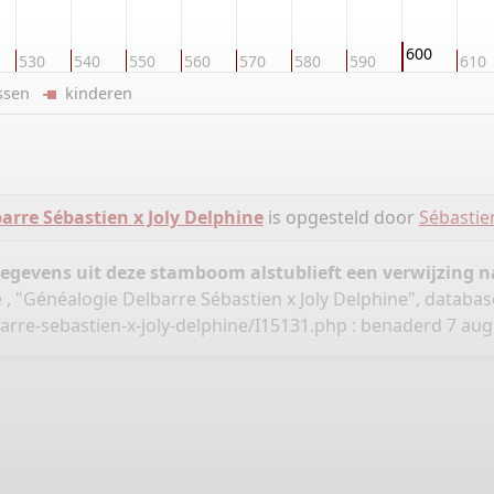
600
530
540
550
560
570
580
590
610
ussen
kinderen
arre Sébastien x Joly Delphine
is opgesteld door
Sébastie
gegevens uit deze stamboom alstublieft een verwijzing
 , "Généalogie Delbarre Sébastien x Joly Delphine", databas
arre-sebastien-x-joly-delphine/I15131.php
: benaderd 7 aug