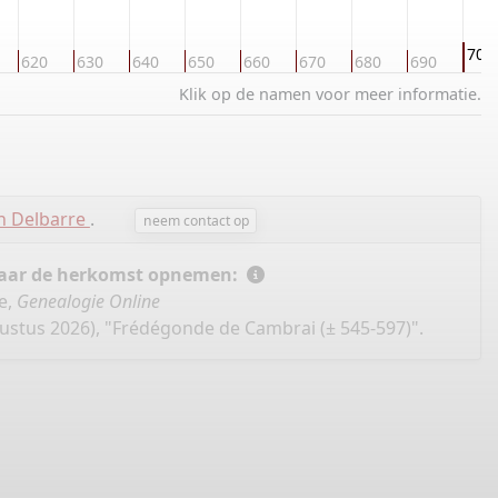
700
620
630
640
650
660
670
680
690
Klik op de namen voor meer informatie.
n Delbarre
.
neem contact op
 naar de herkomst opnemen:
e,
Genealogie Online
ustus 2026), "Frédégonde de Cambrai (± 545-597)".