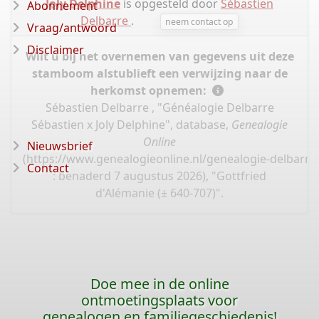
Joly Delphine
is opgesteld door
Sébastien
Abonnement
Delbarre
.
neem contact op
Vraag/antwoord
Disclaimer
Wilt u bij het overnemen van gegevens uit deze
stamboom alstublieft een verwijzing naar de
herkomst opnemen:
Sébastien Delbarre , "Généalogie Delbarre
Sébastien x Joly Delphine", database,
Genealogie
Online
Nieuwsbrief
(
https://www.genealogieonline.nl/genealogie-delbarre-
Contact
: benaderd 7 augustus 2026), "Gottfried
d'Alémanie (± 640-707)".
Doe mee in de online
ontmoetingsplaats voor
genealogen en familiegeschiedenis!