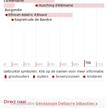
s II d'Alémanie
Huoching d'Alémanie
 de Burgondie
Ethicon-Adalric d'Alsace
Ragnetrude de Bavière
700
630
640
650
660
670
680
690
710
Gebruikte symbolen:
Klik op de namen voor meer informatie.
grootouders
ouders
broers/zussen
kinderen
Direct naar ...
De publicatie
Généalogie Delbarre Sébastien x