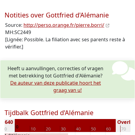
Notities over Gottfried d'Alémanie
Source:
http://perso.orange.fr/pierre.borri/
MH:SC2449
[Lignée: Possible. La filiation avec ses parents reste à
vérifier.]
Heeft u aanvullingen, correcties of vragen
met betrekking tot Gottfried d'Alémanie?
De auteur van deze publicatie hoort het
graag van u!
Tijdbalk Gottfried d'Alémanie
 ± 640
Overled
0
-10
10
20
30
40
50
60
70