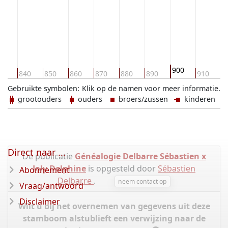
900
30
840
850
860
870
880
890
910
9
Gebruikte symbolen:
Klik op de namen voor meer informatie.
grootouders
ouders
broers/zussen
kinderen
Direct naar ...
De publicatie
Généalogie Delbarre Sébastien x
Joly Delphine
is opgesteld door
Sébastien
Abonnement
Delbarre
.
neem contact op
Vraag/antwoord
Disclaimer
Wilt u bij het overnemen van gegevens uit deze
stamboom alstublieft een verwijzing naar de