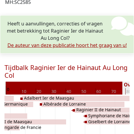
MH:SC2585
Heeft u aanvullingen, correcties of vragen
met betrekking tot Raginier Ier de Hainaut
Au Long Col?
De auteur van deze publicatie hoort het graag van u!
Tijdbalk Raginier Ier de Hainaut Au Long
Col
37
Over
0
10
20
30
40
50
60
70
80
Adalbert Ier de Maasgau
le Germanique
Albérade de Lorraine
Raginier II de Hainaut
rs
Symphoriane de Haina
rt II de Maasgau
Giselbert de Lorraine
mengarde de Francie