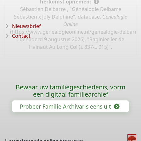
herkomst opnemen:
Sébastien Delbarre , "Généalogie Delbarre
Sébastien x Joly Delphine", database,
Genealogie
Online
Nieuwsbrief
(
https://www.genealogieonline.nl/genealogie-delbarre-
Contact
: benaderd 9 augustus 2026), "Raginier Ier de
Hainaut Au Long Col (± 837-± 915)".
Bewaar uw familiegeschiedenis, vorm
een digitaal familiearchief
Probeer Familie Archivaris eens uit