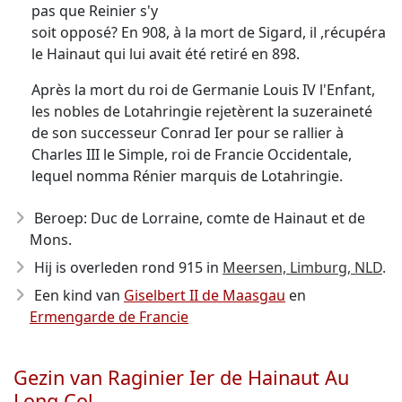
pas que Reinier s'y
soit opposé? En 908, à la mort de Sigard, il ,récupéra
le Hainaut qui lui avait été retiré en 898.
Après la mort du roi de Germanie Louis IV l'Enfant,
les nobles de Lotahringie rejetèrent la suzeraineté
de son successeur Conrad Ier pour se rallier à
Charles III le Simple, roi de Francie Occidentale,
lequel nomma Rénier marquis de Lotahringie.
Beroep: Duc de Lorraine, comte de Hainaut et de
Mons.
Hij is overleden rond 915
in
Meersen, Limburg, NLD
.
Een kind van
Giselbert II de Maasgau
en
Ermengarde de Francie
Gezin van Raginier Ier de Hainaut Au
Long Col