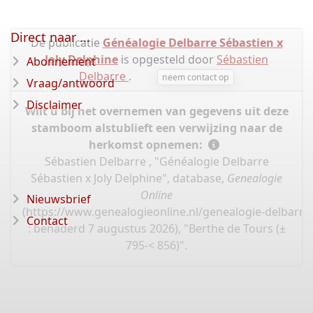
Direct naar ...
De publicatie
Généalogie Delbarre Sébastien x
Joly Delphine
is opgesteld door
Sébastien
Abonnement
Delbarre
.
neem contact op
Vraag/antwoord
Disclaimer
Wilt u bij het overnemen van gegevens uit deze
stamboom alstublieft een verwijzing naar de
herkomst opnemen:
Sébastien Delbarre , "Généalogie Delbarre
Sébastien x Joly Delphine", database,
Genealogie
Online
Nieuwsbrief
(
https://www.genealogieonline.nl/genealogie-delbarre-
Contact
: benaderd 7 augustus 2026), "Berthe de Tours (±
795-< 856)".