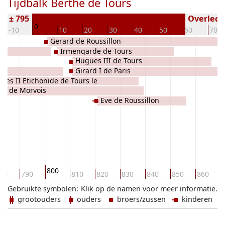
Tijdbalk Berthe de Tours
n ± 795
Overleden
0
-10
10
20
30
40
50
60
70
Gerard de Roussillon
Irmengarde de Tours
Hugues III de Tours
u
Girard I de Paris
ues II Etichonide de Tours le
va de Morvois
x,Le Poltron,le méfiant
Eve de Roussillon
800
80
790
810
820
830
840
850
860
Gebruikte symbolen:
Klik op de namen voor meer informatie.
grootouders
ouders
broers/zussen
kinderen