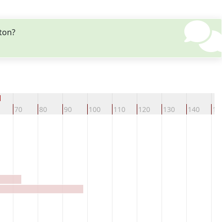
pton?
d
70
80
90
100
110
120
130
140
15