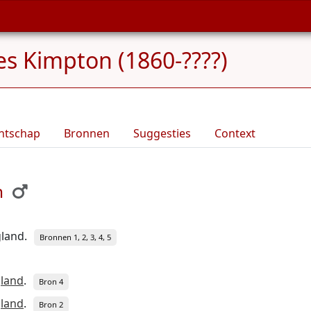
s Kimpton (1860-????)
ntschap
Bronnen
Suggesties
Context
n
land.
Bronnen 1, 2, 3, 4, 5
gland
.
Bron 4
gland
.
Bron 2