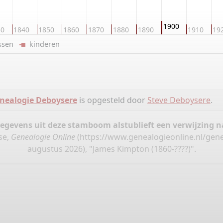
1900
30
1840
1850
1860
1870
1880
1890
1910
19
ussen
kinderen
nealogie Deboysere
is opgesteld door
Steve Deboysere
.
gegevens uit deze stamboom alstublieft een verwijzing
se,
Genealogie Online
(
https://www.genealogieonline.nl/gen
augustus 2026), "James Kimpton (1860-????)".