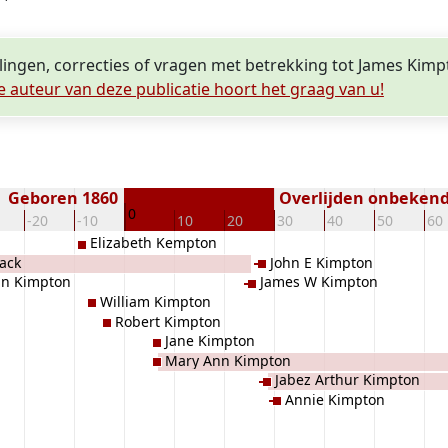
lingen, correcties of vragen met betrekking tot James Kim
e auteur van deze publicatie hoort het graag van u!
Geboren 1860
Overlijden onbeken
0
-20
-10
10
20
30
40
50
60
Elizabeth Kempton
ack
John E Kimpton
hn Kimpton
James W Kimpton
William Kimpton
Robert Kimpton
Jane Kimpton
Mary Ann Kimpton
Jabez Arthur Kimpton
Annie Kimpton