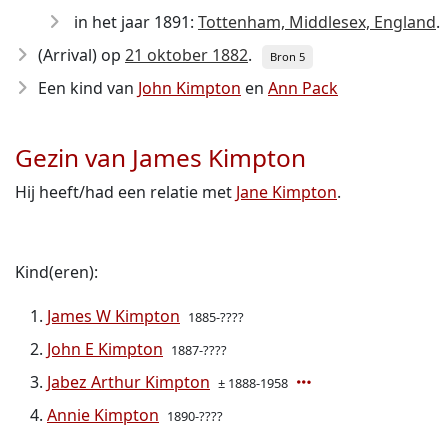
in het jaar 1891:
Tottenham, Middlesex, England
.
(Arrival) op
21 oktober 1882
.
Bron 5
Een kind van
John Kimpton
en
Ann Pack
Gezin van James Kimpton
Hij heeft/had een relatie met
Jane Kimpton
.
Kind(eren):
James W Kimpton
1885-????
John E Kimpton
1887-????
Jabez Arthur Kimpton
± 1888-1958
Annie Kimpton
1890-????