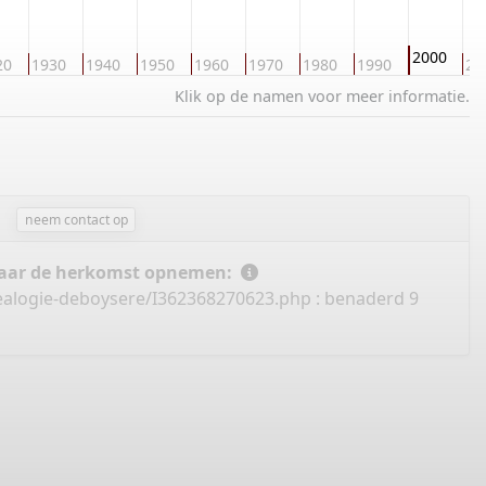
2000
20
1930
1940
1950
1960
1970
1980
1990
20
Klik op de namen voor meer informatie.
neem contact op
 naar de herkomst opnemen:
ealogie-deboysere/I362368270623.php
: benaderd 9