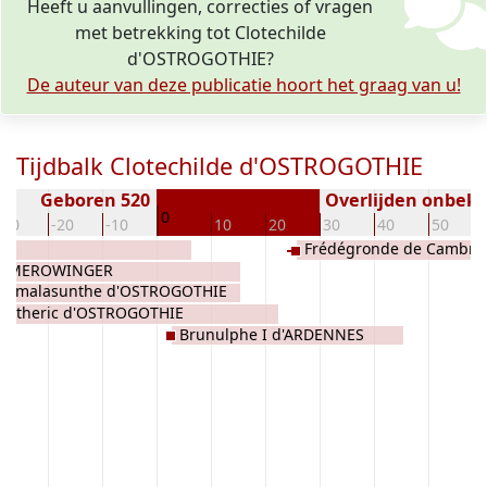
Heeft u aanvullingen, correcties of vragen
met betrekking tot Clotechilde
d'OSTROGOTHIE?
De auteur van deze publicatie hoort het graag van u!
Tijdbalk Clotechilde d'OSTROGOTHIE
Geboren 520
Overlijden onbek
0
-30
-20
-10
10
20
30
40
50
d'
Frédégronde de Cambra
nce MEROWINGER
Amalasunthe d'OSTROGOTHIE
Utheric d'OSTROGOTHIE
Brunulphe I d'ARDENNES