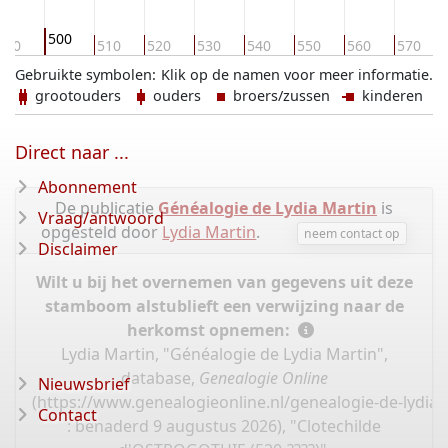
500
490
510
520
530
540
550
560
570
Gebruikte symbolen:
Klik op de namen voor meer informatie.
grootouders
ouders
broers/zussen
kinderen
Direct naar ...
Abonnement
De publicatie
Généalogie de Lydia Martin
is
Vraag/antwoord
opgesteld door
Lydia Martin
.
neem contact op
Disclaimer
Wilt u bij het overnemen van gegevens uit deze
stamboom alstublieft een verwijzing naar de
herkomst opnemen:
Lydia Martin, "Généalogie de Lydia Martin",
database,
Genealogie Online
Nieuwsbrief
(
https://www.genealogieonline.nl/genealogie-de-lydia
Contact
: benaderd 9 augustus 2026), "Clotechilde