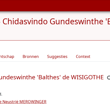
»
Chidasvindo Gundeswinthe 'B
ntschap
Bronnen
Suggesties
Context
Gundeswinthe 'Balthes' de WISIGOTHE
d.
 de Neustrië MEROWINGER