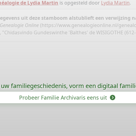
éalogie de Lydia Martin
is opgesteld door
Lydia Martin
.
gegevens uit deze stamboom alstublieft een verwijzing
Genealogie Online
(
https://www.genealogieonline.nl/genealo
, "Chidasvindo Gundeswinthe 'Balthes' de WISIGOTHE (612-
uw familiegeschiedenis, vorm een digitaal famili
Probeer Familie Archivaris eens uit