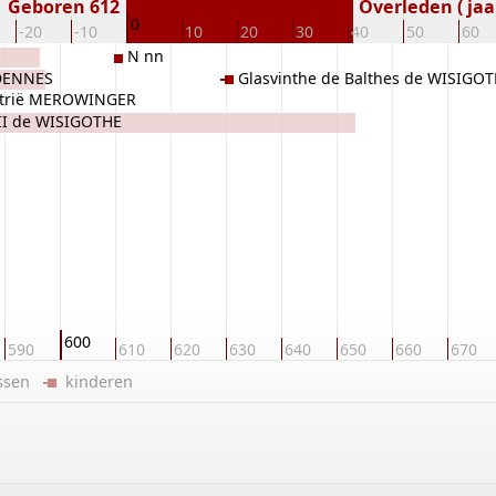
Geboren 612
Overleden ( jaa
0
-20
-10
10
20
30
40
50
60
N nn
RDENNES
Glasvinthe de Balthes de WISIGO
ustrië MEROWINGER
 II de WISIGOTHE
600
590
610
620
630
640
650
660
670
ussen
kinderen