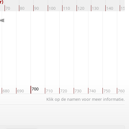
r)
70
80
90
100
110
120
130
140
150
THE
700
680
690
710
720
730
740
750
760
Klik op de namen voor meer informatie.