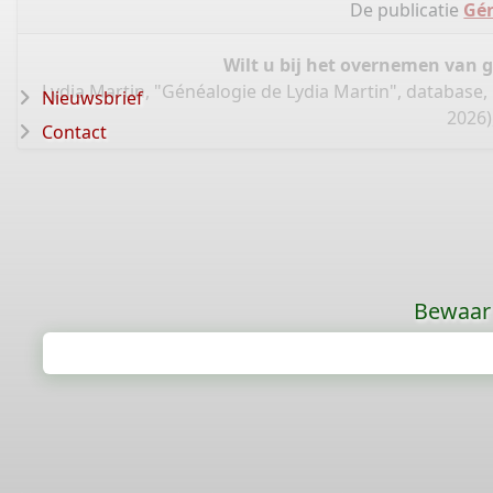
De publicatie
Gén
Wilt u bij het overnemen van 
Lydia Martin, "Généalogie de Lydia Martin", database,
Nieuwsbrief
2026)
Contact
Bewaar 