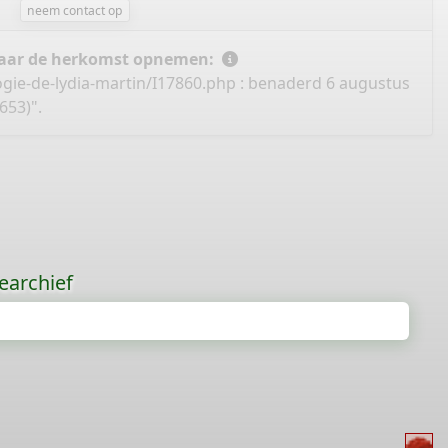
neem contact op
 naar de herkomst opnemen:
gie-de-lydia-martin/I17860.php
: benaderd 6 augustus
653)".
earchief