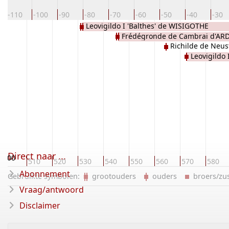
-110
-100
-90
-80
-70
-60
-50
-40
-30
Leovigildo I 'Balthes' de WISIGOTHE
Frédégronde de Cambrai d'A
Richilde de Ne
Leovigildo
Direct naar ...
500
510
520
530
540
550
560
570
580
Abonnement
Gebruikte symbolen:
grootouders
ouders
broers/z
Vraag/antwoord
Disclaimer