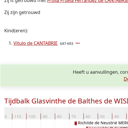
Zij is getrouwd met
Froila Fruela Ferrandez de CANTABRI
Zij zijn getrouwd
Kind(eren):
Vitulo de CANTABRIE
647-693
Heeft u aanvullingen, co
D
Tijdbalk Glasvinthe de Balthes de W
-120
-110
-100
-90
-80
-70
-60
-50
-40
Richilde de Neustrië M