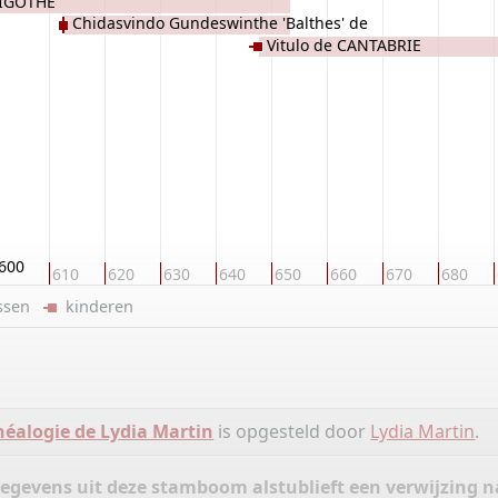
ISIGOTHE
Chidasvindo Gundeswinthe 'Balthes' de
Vitulo de CANTABRIE
WISIGOTHE
600
610
620
630
640
650
660
670
680
ussen
kinderen
éalogie de Lydia Martin
is opgesteld door
Lydia Martin
.
gegevens uit deze stamboom alstublieft een verwijzing