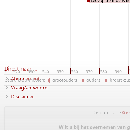
Leovigildo II de W
Direct naar ...
510
520
530
540
550
560
570
580
590
Abonnement
Gebruikte symbolen:
grootouders
ouders
broers/z
Vraag/antwoord
Disclaimer
De publicatie
Gén
Wilt u bij het overnemen van 