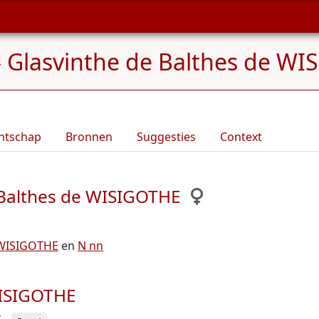
»
Glasvinthe de Balthes de WIS
ntschap
Bronnen
Suggesties
Context
 Balthes de WISIGOTHE
 WISIGOTHE
en
N nn
WISIGOTHE