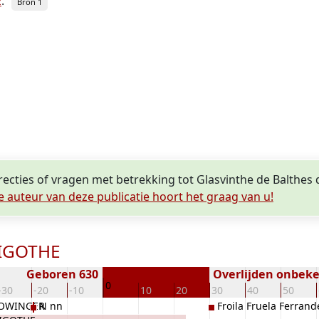
E
.
Bron 1
rrecties of vragen met betrekking tot Glasvinthe de Balthe
e auteur van deze publicatie hoort het graag van u!
ISIGOTHE
Geboren 630
Overlijden onbek
0
-30
-20
-10
10
20
30
40
50
EROWINGER
N nn
Froila Fruela Ferran