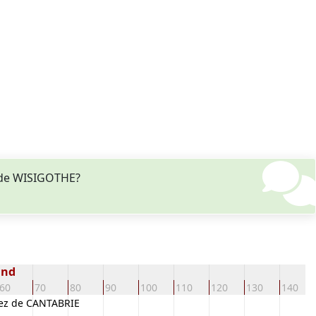
s de WISIGOTHE?
end
60
70
80
90
100
110
120
130
140
dez de CANTABRIE