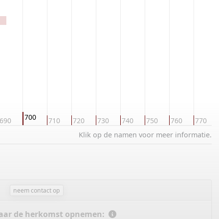
700
690
710
720
730
740
750
760
770
Klik op de namen voor meer informatie.
neem contact op
 naar de herkomst opnemen: