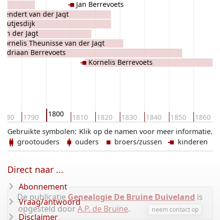
Jan Berrevoets
Leendert van der Jagt
toutjesdijk
van der Jagt
Cornelis Theunisse van der Jagt
Adriaan Berrevoets
Kornelis Berrevoets
1800
1780
1790
1810
1820
1830
1840
1850
1860
Gebruikte symbolen:
Klik op de namen voor meer informatie.
grootouders
ouders
broers/zussen
kinderen
Direct naar ...
Abonnement
De publicatie
Genealogie De Bruine Duiveland
is
Vraag/antwoord
opgesteld door
A.P. de Bruine
.
neem contact op
Disclaimer