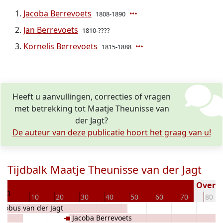
Jacoba Berrevoets
1808-1890
Jan Berrevoets
1810-????
Kornelis Berrevoets
1815-1888
Heeft u aanvullingen, correcties of vragen
met betrekking tot Maatje Theunisse van
der Jagt?
De auteur van deze publicatie hoort het graag van u!
Tijdbalk Maatje Theunisse van der Jagt
3
Overled
0
10
20
30
40
50
60
70
80
acobus van der Jagt
Jacoba Berrevoets