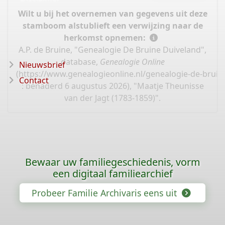
Wilt u bij het overnemen van gegevens uit deze
stamboom alstublieft een verwijzing naar de
herkomst opnemen:
A.P. de Bruine, "Genealogie De Bruine Duiveland",
database,
Genealogie Online
Nieuwsbrief
(
https://www.genealogieonline.nl/genealogie-de-bruin
Contact
: benaderd 6 augustus 2026), "Maatje Theunisse
van der Jagt (1783-1859)".
Bewaar uw familiegeschiedenis, vorm
een digitaal familiearchief
Probeer Familie Archivaris eens uit