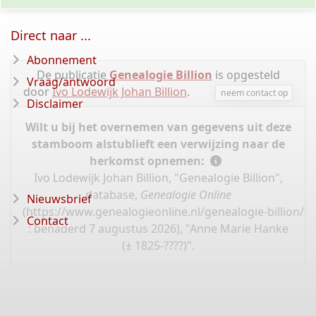
Direct naar ...
Abonnement
De publicatie
Genealogie Billion
is opgesteld
Vraag/antwoord
door
Ivo Lodewijk Johan Billion
.
neem contact op
Disclaimer
Wilt u bij het overnemen van gegevens uit deze
stamboom alstublieft een verwijzing naar de
herkomst opnemen:
Ivo Lodewijk Johan Billion, "Genealogie Billion",
database,
Genealogie Online
Nieuwsbrief
(
https://www.genealogieonline.nl/genealogie-billion/I
Contact
: benaderd 7 augustus 2026), "Anne Marie Hanke
(± 1825-????)".