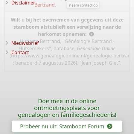
Disclaimer
Bertrand
.
neem contact op
Wilt u bij het overnemen van gegevens uit deze
stamboom alstublieft een verwijzing naar de
herkomst opnemen:
Huberte Bertrand, "Généalogie Bertrand -
Nieuwsbrief
Hutsemékers", database,
Genealogie Online
Contact
(
https://www.genealogieonline.nl/genealogie-bertran
: benaderd 7 augustus 2026), "Jean Joseph Giet".
Doe mee in de online
ontmoetingsplaats voor
genealogen en familiegeschiedenis!
Probeer nu uit: Stamboom Forum