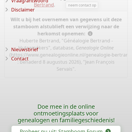
Vraag/antwoord
Bertrand
.
neem contact op
Disclaimer
Wilt u bij het overnemen van gegevens uit deze
stamboom alstublieft een verwijzing naar de
herkomst opnemen:
Huberte Bertrand, "Généalogie Bertrand -
Hutsemékers", database,
Genealogie Online
Nieuwsbrief
(
https://www.genealogieonline.nl/genealogie-bertran
Contact
: benaderd 8 augustus 2026), "Jean François
Servais".
Doe mee in de online
ontmoetingsplaats voor
genealogen en familiegeschiedenis!
Probeer nu uit: Stamboom Forum