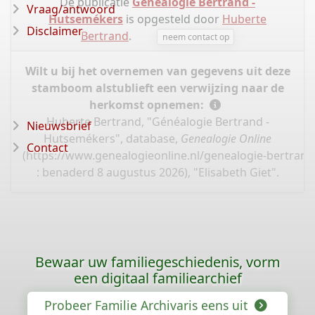
De publicatie
Généalogie Bertrand -
Vraag/antwoord
Hutsemékers
is opgesteld door
Huberte
Disclaimer
Bertrand
.
neem contact op
Wilt u bij het overnemen van gegevens uit deze
stamboom alstublieft een verwijzing naar de
herkomst opnemen:
Huberte Bertrand, "Généalogie Bertrand -
Nieuwsbrief
Hutsemékers", database,
Genealogie Online
Contact
(
https://www.genealogieonline.nl/genealogie-bertran
: benaderd 8 augustus 2026), "Elisabeth Giet".
Bewaar uw familiegeschiedenis, vorm
een digitaal familiearchief
Probeer Familie Archivaris eens uit