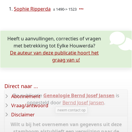
Sophie Ripperda
± 1490-> 1523
Heeft u aanvullingen, correcties of vragen
met betrekking tot Eylke Houwerda?
De auteur van deze publicatie hoort het
graag van u!
Direct naar ...
De publicatie
Genealogie Bernd Josef Jansen
is
Abonnement
opgesteld door
Bernd Josef Jansen
.
Vraag/antwoord
neem contact op
Disclaimer
Wilt u bij het overnemen van gegevens uit deze
stamboom alstublieft een verwijzing naar de