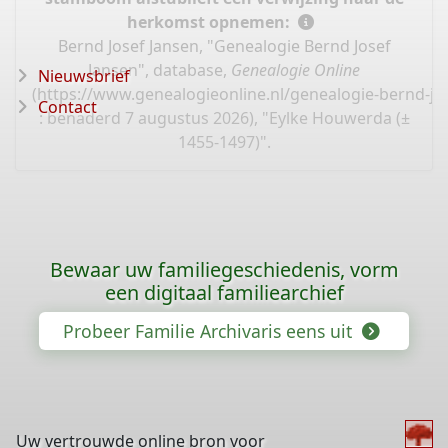
herkomst opnemen:
Bernd Josef Jansen, "Genealogie Bernd Josef
Jansen", database,
Genealogie Online
Nieuwsbrief
(
https://www.genealogieonline.nl/genealogie-bernd-jo
Contact
: benaderd 7 augustus 2026), "Eylke Houwerda (±
1455-1497)".
Bewaar uw familiegeschiedenis, vorm
een digitaal familiearchief
Probeer Familie Archivaris eens uit
Uw vertrouwde online bron voor