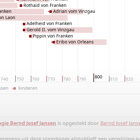
Rothaid von Franken
ranken
Adrian vom Vinzgau
on Laon
Adelheid von Franken
Gerold II. vom Vinzgau
Pippin von Franken
Eribo von Orleans
800
740
750
760
770
780
790
810
820
ussen
kinderen
gie Bernd Josef Jansen
is opgesteld door
Bernd Josef Jans
gegevens uit deze stamboom alstublieft een verwijzing