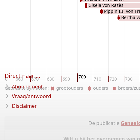
Gisela von Razès
Pippin III. von F
Bertha v
Direct naar ...
700
650
660
670
680
690
710
720
730
Abonnement
Gebruikte symbolen:
grootouders
ouders
broers/z
Vraag/antwoord
Disclaimer
De publicatie
Genealo
Wilt u bij het overnemen van 