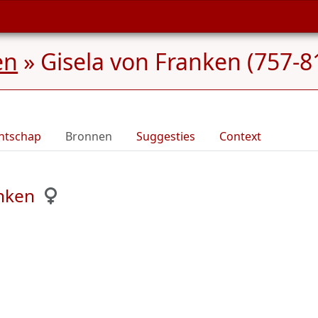
en
»
Gisela von Franken (757-8
ntschap
Bronnen
Suggesties
Context
anken