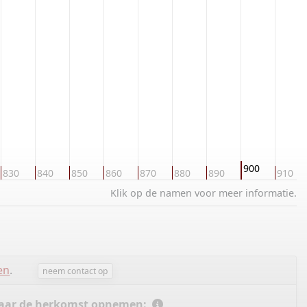
900
830
840
850
860
870
880
890
910
Klik op de namen voor meer informatie.
en
.
neem contact op
 naar de herkomst opnemen: