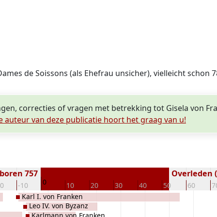
 Dames de Soissons (als Ehefrau unsicher), vielleicht schon
ngen, correcties of vragen met betrekking tot Gisela von F
e auteur van deze publicatie hoort het graag van u!
boren 757
Overleden (
0
20
-10
10
20
30
40
50
60
7
Karl I. von Franken
Leo IV. von Byzanz
Karlmann von Franken