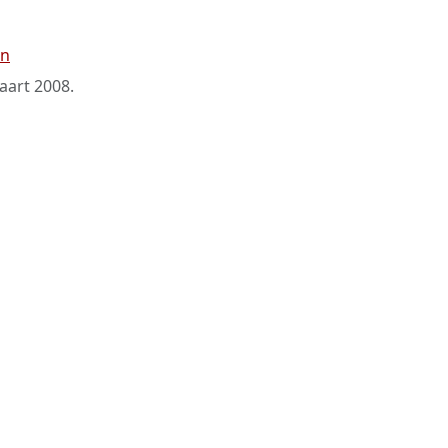
on
aart 2008
.