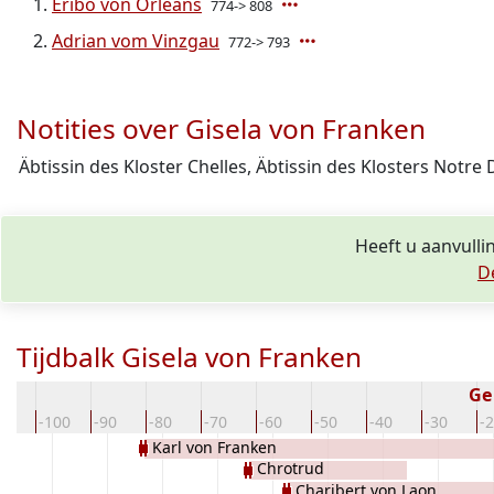
Eribo von Orleans
774-> 808
Adrian vom Vinzgau
772-> 793
Notities over Gisela von Franken
Äbtissin des Kloster Chelles, Äbtissin des Klosters Notre
Heeft u aanvulli
D
Tijdbalk Gisela von Franken
Ge
10
-100
-90
-80
-70
-60
-50
-40
-30
-
Karl von Franken
Chrotrud
Charibert von Laon