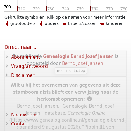
700
710
720
730
740
750
760
770
780
Gebruikte symbolen:
Klik op de namen voor meer informatie.
grootouders
ouders
broers/zussen
kinderen
Direct naar ...
De publicatie
Genealogie Bernd Josef Jansen
is
Abonnement
opgesteld door
Bernd Josef Jansen
.
Vraag/antwoord
neem contact op
Disclaimer
Wilt u bij het overnemen van gegevens uit deze
stamboom alstublieft een verwijzing naar de
herkomst opnemen:
Bernd Josef Jansen, "Genealogie Bernd Josef
Jansen", database,
Genealogie Online
Nieuwsbrief
(
https://www.genealogieonline.nl/genealogie-bernd-jo
Contact
: benaderd 9 augustus 2026), "Pippin III. von