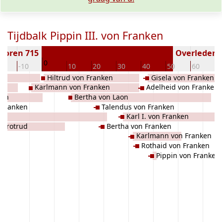
Tijdbalk Pippin III. von Franken
boren 715
Overleden (
0
20
-10
10
20
30
40
50
60
7
Hiltrud von Franken
Gisela von Franken
Karlmann von Franken
Adelheid von Franken
ien
Bertha von Laon
 Franken
Talendus von Franken
en
Karl I. von Franken
Chrotrud
Bertha von Franken
Karlmann von Franken
Rothaid von Franken
Pippin von Franken