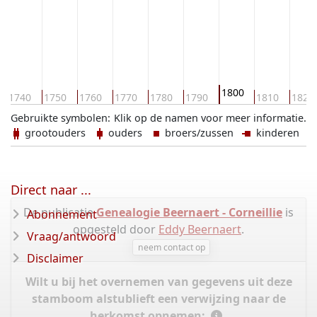
1800
1740
1750
1760
1770
1780
1790
1810
1820
Gebruikte symbolen:
Klik op de namen voor meer informatie.
grootouders
ouders
broers/zussen
kinderen
Direct naar ...
De publicatie
Genealogie Beernaert - Corneillie
is
Abonnement
opgesteld door
Eddy Beernaert
.
Vraag/antwoord
neem contact op
Disclaimer
Wilt u bij het overnemen van gegevens uit deze
stamboom alstublieft een verwijzing naar de
herkomst opnemen: