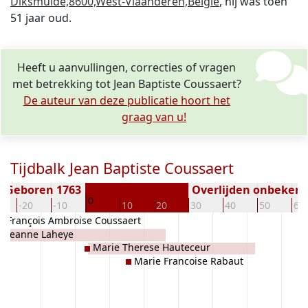
Diksmuide,8600,West-Vlaanderen,België
, hij was toen
51 jaar oud.
Heeft u aanvullingen, correcties of vragen
met betrekking tot Jean Baptiste Coussaert?
De auteur van deze publicatie hoort het
graag van u!
Tijdbalk Jean Baptiste Coussaert
Geboren 1763
Overlijden onbeken
0
-20
-10
10
20
30
40
50
60
François Ambroise Coussaert
Jeanne Laheye
Marie Therese Hauteceur
Marie Francoise Rabaut