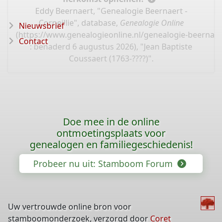
Eddy Beernaert, "Genealogie Beernaert -
Corneillie", database,
Genealogie Online
Nieuwsbrief
(
https://www.genealogieonline.nl/genealogie-beernaert
Contact
: benaderd 6 augustus 2026), "Jean Baptiste
Coussaert (1763-????)".
Doe mee in de online
ontmoetingsplaats voor
genealogen en familiegeschiedenis!
Probeer nu uit: Stamboom Forum
Uw vertrouwde online bron voor
stamboomonderzoek, verzorgd door
Coret