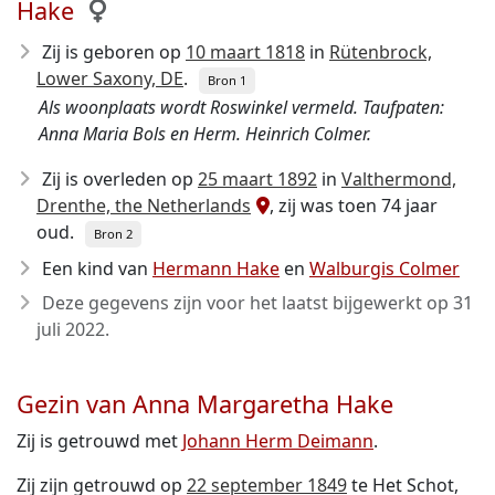
Hake
Zij is geboren op
10 maart 1818
in
Rütenbrock,
Lower Saxony, DE
.
Bron 1
Als woonplaats wordt Roswinkel vermeld. Taufpaten:
Anna Maria Bols en Herm. Heinrich Colmer.
Zij is overleden op
25 maart 1892
in
Valthermond,
Drenthe, the Netherlands
, zij was toen 74 jaar
oud.
Bron 2
Een kind van
Hermann Hake
en
Walburgis Colmer
Deze gegevens zijn voor het laatst bijgewerkt op
31
juli 2022
.
Gezin van Anna Margaretha Hake
Zij is getrouwd met
Johann Herm Deimann
.
Zij zijn getrouwd op
22 september 1849
te Het Schot,