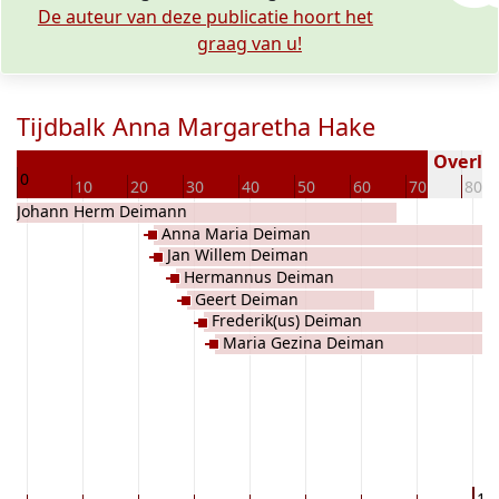
De auteur van deze publicatie hoort het
graag van u!
Tijdbalk Anna Margaretha Hake
18
Overled
0
10
20
30
40
50
60
70
80
Johann Herm Deimann
Anna Maria Deiman
Jan Willem Deiman
Hermannus Deiman
Geert Deiman
Frederik(us) Deiman
Maria Gezina Deiman
19