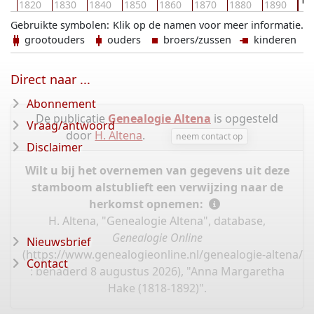
10
1820
1830
1840
1850
1860
1870
1880
1890
Gebruikte symbolen:
Klik op de namen voor meer informatie.
grootouders
ouders
broers/zussen
kinderen
Direct naar ...
Abonnement
De publicatie
Genealogie Altena
is opgesteld
Vraag/antwoord
door
H. Altena
.
neem contact op
Disclaimer
Wilt u bij het overnemen van gegevens uit deze
stamboom alstublieft een verwijzing naar de
herkomst opnemen:
H. Altena, "Genealogie Altena", database,
Genealogie Online
Nieuwsbrief
(
https://www.genealogieonline.nl/genealogie-altena/I
Contact
: benaderd 8 augustus 2026), "Anna Margaretha
Hake (1818-1892)".