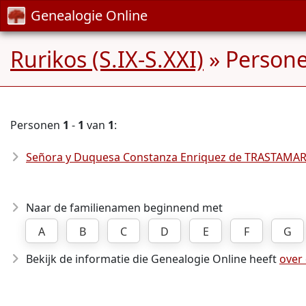
Genealogie Online
Rurikos (S.IX-S.XXI)
» Person
Personen
1
-
1
van
1
:
Señora y Duquesa Constanza Enriquez de TRASTAMAR
Naar de familienamen beginnend met
A
B
C
D
E
F
G
Bekijk de informatie die Genealogie Online heeft
over