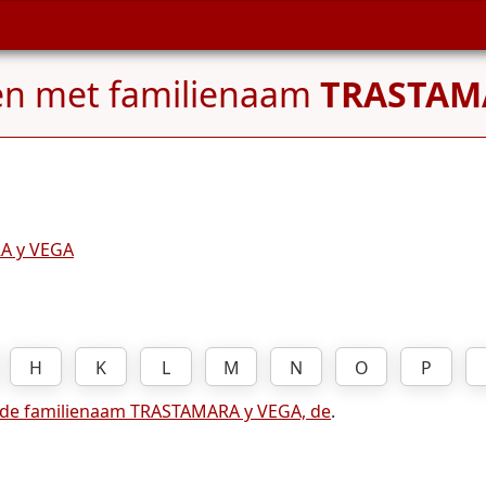
en met familienaam
TRASTAMA
A y VEGA
H
K
L
M
N
O
P
 de familienaam TRASTAMARA y VEGA, de
.