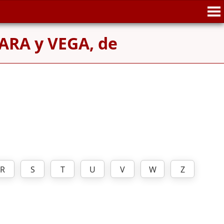
RA y VEGA, de
R
S
T
U
V
W
Z