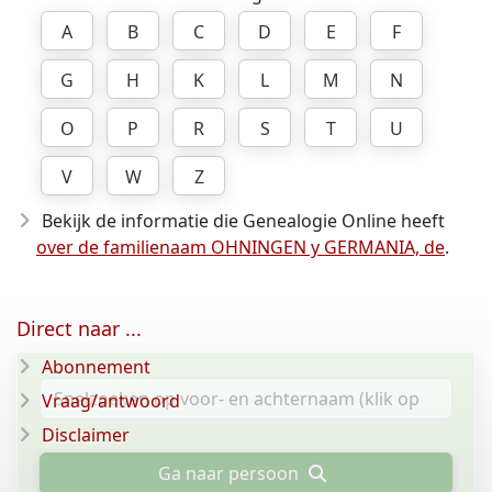
A
B
C
D
E
F
G
H
K
L
M
N
O
P
R
S
T
U
V
W
Z
Bekijk de informatie die Genealogie Online heeft
over de familienaam OHNINGEN y GERMANIA, de
.
Direct naar ...
Abonnement
Vraag/antwoord
Disclaimer
Ga naar persoon