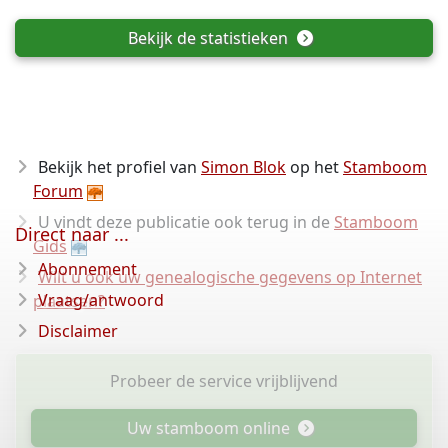
Bekijk de statistieken
Bekijk het profiel van
Simon Blok
op het
Stamboom
Forum
U vindt deze publicatie ook terug in de
Stamboom
Direct naar ...
Gids
Abonnement
Wilt u ook uw genealogische gegevens op Internet
Vraag/antwoord
plaatsen?
Disclaimer
Probeer de service vrijblijvend
Uw stamboom online