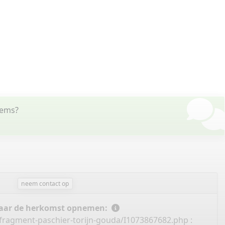
lems?
neem contact op
 naar de herkomst opnemen:
/fragment-paschier-torijn-gouda/I1073867682.php
: