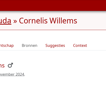
uda
»
Cornelis Willems
ntschap
Bronnen
Suggesties
Context
ms
ovember 2024
.