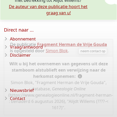
met betrekking tot Alijdt Willems?
De auteur van deze publicatie hoort het
graag van u!
Direct naar ...
Abonnement
De publicatie
Fragment Herman de Vrije Gouda
Vraag/antwoord
is opgesteld door
Simon Blok
.
neem contact op
Disclaimer
Wilt u bij het overnemen van gegevens uit deze
stamboom alstublieft een verwijzing naar de
herkomst opnemen:
Simon Blok, "Fragment Herman de Vrije Gouda",
database,
Genealogie Online
Nieuwsbrief
(
https://www.genealogieonline.nl/fragment-herman-de
Contact
: benaderd 6 augustus 2026), "Alijdt Willems (????-<
1617)".