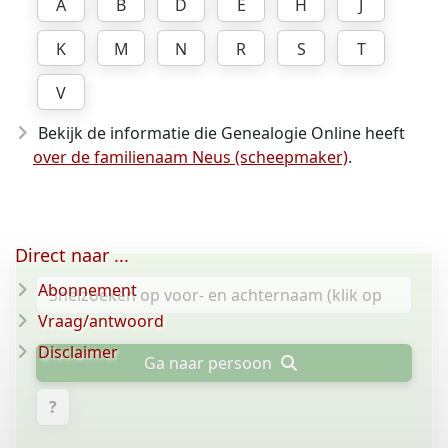
A
B
D
E
H
J
K
M
N
R
S
T
V
Bekijk de informatie die Genealogie Online heeft
over de familienaam Neus (scheepmaker)
.
Direct naar ...
Abonnement
Vraag/antwoord
Disclaimer
Ga naar persoon
?