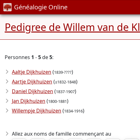
Généalogie Online
Pedigree de Willem van de K
Personnes
1
-
5
de
5
:
Aaltje Dijkhuizen
(
)
1839-????
Aartje Dijkhuizen
(
)
±1832-1848
Daniel Dijkhuizen
(
)
1837-1907
Jan Dijkhuizen
(
)
1800-1881
Willempje Dijkhuizen
(
)
1834-1916
Allez aux noms de famille commençant au