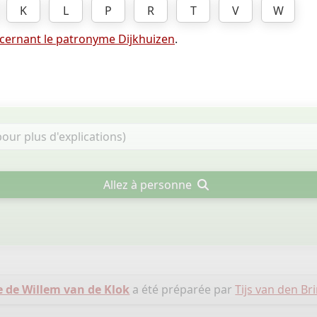
K
L
P
R
T
V
W
cernant le patronyme Dijkhuizen
.
Allez à personne
e de Willem van de Klok
a été préparée par
Tijs van den Br