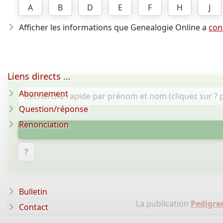
A
B
D
E
F
H
J
Afficher les informations que Genealogie Online a
con
Liens directs ...
Abonnement
Question/réponse
Renonciation
?
Bulletin
La publication
Pedigre
Contact