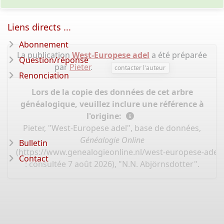
Liens directs ...
Abonnement
La publication
West-Europese adel
a été préparée
Question/réponse
par
Pieter
.
contacter l'auteur
Renonciation
Lors de la copie des données de cet arbre
généalogique, veuillez inclure une référence à
l'origine:
Pieter, "West-Europese adel", base de données,
Généalogie Online
Bulletin
(
https://www.genealogieonline.nl/west-europese-adel
Contact
: consultée 7 août 2026), "N.N. Abjörnsdotter".