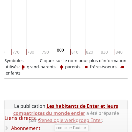
800
60
770
780
790
810
820
830
840
Symboles
Cliquez sur le nom pour plus d'information.
utilisés:
grand-parents
parents
frères/soeurs
enfants
La publication
Les habitants de Enter et leurs
compatriotes du monde entier
a été préparée
Liens directs ...
par
Genealogie werkgroep Enter
.
Abonnement
contacter l'auteur