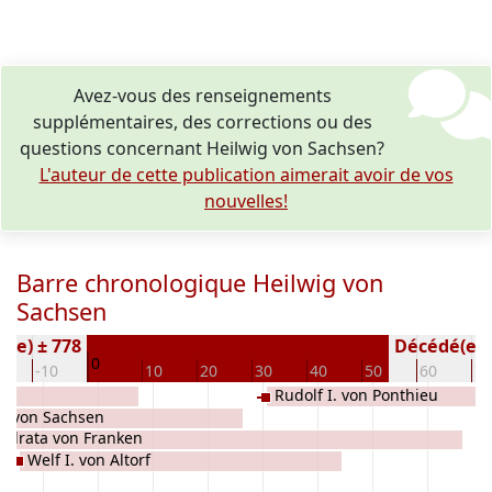
Avez-vous des renseignements
supplémentaires, des corrections ou des
questions concernant Heilwig von Sachsen?
L'auteur de cette publication aimerait avoir de vos
nouvelles!
Barre chronologique Heilwig von
Sachsen
é(e) ± 778
Décédé(e / s
0
0
-10
10
20
30
40
50
60
70
Rudolf I. von Ponthieu
rt von Sachsen
odrata von Franken
Welf I. von Altorf