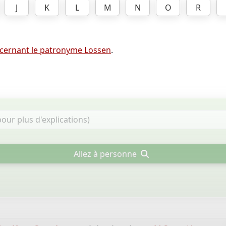
J
K
L
M
N
O
R
cernant le patronyme Lossen
.
Allez à personne