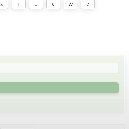
S
T
U
V
W
Z