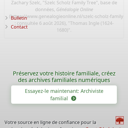
Zachary Szelc, "Szelc Scholz Family Tree", base de
données,
Généalogie Online
(
https://www.genealogieonline.nl/szelc-scholz-family-
Bulletin
: consultée 6 août 2026), "Thomas Ingle (1624-
Contact
1680)".
Préservez votre histoire familiale, créez
des archives familiales numériques
Essayez-le maintenant: Archiviste
familial
Votre source en ligne de confiance pour la