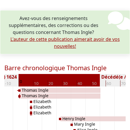
Avez-vous des renseignements
supplémentaires, des corrections ou des
questions concernant Thomas Ingle?
L'auteur de cette publication aimerait avoir de vos
nouvelles!
Barre chronologique Thomas Ingle
(e) 1624
Décédé(e / s)
0
-10
10
20
30
40
50
60
70
Thomas Ingle
Thomas Ingle
Elizabeth
Elizabeth
Elizabeth
Henry Ingle
Mary Ingle
Alice Ingle