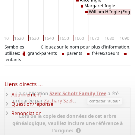
Margaret Ingle
William H Ingle (Engle)
1610
1620
1630
1640
1650
1660
1670
1680
1690
Symboles
Cliquez sur le nom pour plus d'information.
utilisés:
grand-parents
parents
frères/soeurs
enfants
Liens directs ...
La publication
Szelc Scholz Family Tree
a été
Abonnement
préparée par
Zachary Szelc
.
contacter l'auteur
Question/réponse
Renonciation
Lors de la copie des données de cet arbre
généalogique, veuillez inclure une référence à
l'origine: