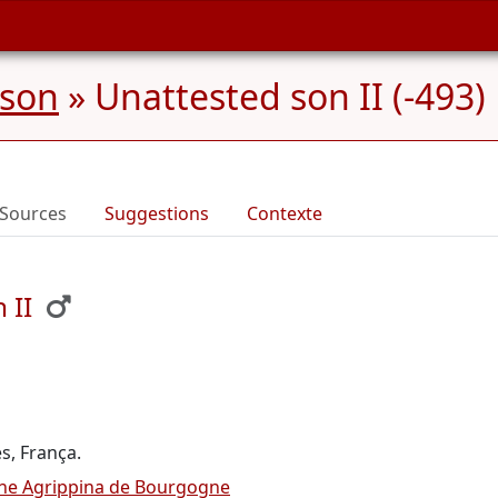
nson
»
Unattested son II (-493)
Sources
Suggestions
Contexte
 II
s, França.
ne Agrippina de Bourgogne