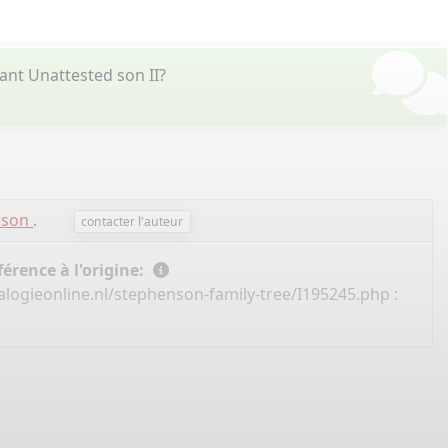
nt Unattested son II?
enson
.
contacter l'auteur
érence à l'origine:
logieonline.nl/stephenson-family-tree/I195245.php
: