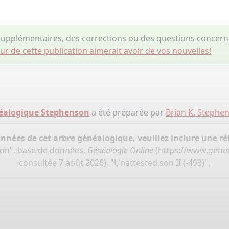
upplémentaires, des corrections ou des questions concerna
eur de cette publication aimerait avoir de vos nouvelles!
éalogique Stephenson
a été préparée par
Brian K. Steph
onnées de cet arbre généalogique, veuillez inclure une réf
son", base de données,
Généalogie Online
(
https://www.genea
consultée 7 août 2026), "Unattested son II (-493)".