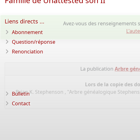
Famille de Unattested son II
Liens directs ...
Avez-vous des renseignements s
L'aut
Abonnement
Question/réponse
Renonciation
La publication
Arbre gén
Lors de la copie des d
Brian K. Stephenson , "Arbre généalogique Stephen
Bulletin
Contact