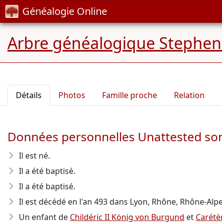
Généalogie Online
Arbre généalogique Stephe
Détails
Photos
Famille proche
Relation
Données personnelles Unattested son
Il est né.
Il a été baptisé.
Il a été baptisé.
Il est décédé en l'an 493
dans Lyon, Rhône, Rhône-Alpe
Un enfant de
Childéric II König von Burgund
et
Carétè