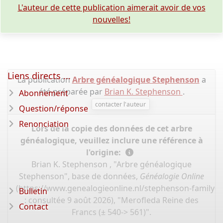
L'auteur de cette publication aimerait avoir de vos
nouvelles!
Liens directs ...
La publication
Arbre généalogique Stephenson
a
été préparée par
Brian K. Stephenson
.
Abonnement
contacter l'auteur
Question/réponse
Renonciation
Lors de la copie des données de cet arbre
généalogique, veuillez inclure une référence à
l'origine:
Brian K. Stephenson , "Arbre généalogique
Stephenson", base de données,
Généalogie Online
(
https://www.genealogieonline.nl/stephenson-family-t
Bulletin
: consultée 9 août 2026), "Merofleda Reine des
Contact
Francs (± 540-> 561)".