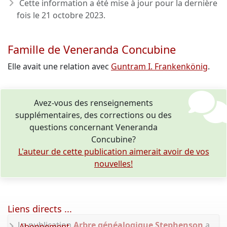
Cette information a été mise à jour pour la dernière
fois le
21 octobre 2023
.
Famille de Veneranda Concubine
Elle avait une relation avec
Guntram I. Frankenkönig
.
Avez-vous des renseignements
supplémentaires, des corrections ou des
questions concernant Veneranda
Concubine?
L'auteur de cette publication aimerait avoir de vos
nouvelles!
Liens directs ...
La publication
Arbre généalogique Stephenson
a
Abonnement