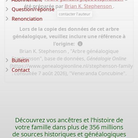
été préparée par
Brian K. Stephenson
.
Question/réponse
contacter l'auteur
Renonciation
Lors de la copie des données de cet arbre
généalogique, veuillez inclure une référence à
l'origine:
Brian K. Stephenson , "Arbre généalogique
Stephenson", base de données,
Généalogie Online
Bulletin
(
https://www.genealogieonline.nl/stephenson-family-t
Contact
: consultée 7 août 2026), "Veneranda Concubine".
Découvrez vos ancêtres et l'histoire de
votre famille dans plus de 356 millions
de sources historiques et généalogiques