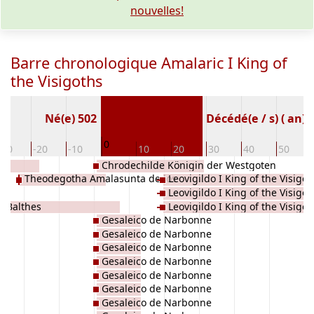
nouvelles!
Barre chronologique Amalaric I King of
the Visigoths
Né(e) 502
Décédé(e / s) ( an)
0
-30
-20
-10
10
20
30
40
50
Chrodechilde Königin der Westgoten
Theodegotha Amalasunta de los
Leovigildo I King of the Visigot
ia
Leovigildo I King of the Visigot
Ostrogodos
II Balthes
Leovigildo I King of the Visigot
Gesaleico de Narbonne
Gesaleico de Narbonne
Gesaleico de Narbonne
Gesaleico de Narbonne
Gesaleico de Narbonne
Gesaleico de Narbonne
Gesaleico de Narbonne