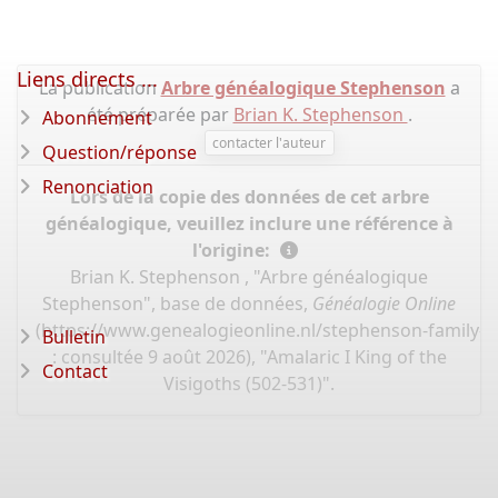
Liens directs ...
La publication
Arbre généalogique Stephenson
a
été préparée par
Brian K. Stephenson
.
Abonnement
contacter l'auteur
Question/réponse
Renonciation
Lors de la copie des données de cet arbre
généalogique, veuillez inclure une référence à
l'origine:
Brian K. Stephenson , "Arbre généalogique
Stephenson", base de données,
Généalogie Online
(
https://www.genealogieonline.nl/stephenson-family-t
Bulletin
: consultée 9 août 2026), "Amalaric I King of the
Contact
Visigoths (502-531)".