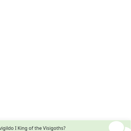
ildo I King of the Visigoths?