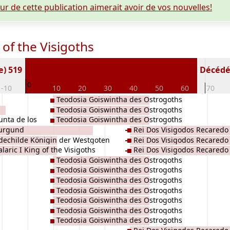
eur de cette publication aimerait avoir de vos nouvelles!
 of the Visigoths
e) 519
Décédé(e
0
-10
10
20
30
40
50
60
70
Teodosia Goiswintha des Ostrogoths
Teodosia Goiswintha des Ostrogoths
nta de los
Teodosia Goiswintha des Ostrogoths
Burgund
Rei Dos Visigodos Recaredo 
dechilde Königin der Westgoten
Rei Dos Visigodos Recaredo 
laric I King of the Visigoths
Rei Dos Visigodos Recaredo 
Teodosia Goiswintha des Ostrogoths
Teodosia Goiswintha des Ostrogoths
Teodosia Goiswintha des Ostrogoths
Teodosia Goiswintha des Ostrogoths
Teodosia Goiswintha des Ostrogoths
Teodosia Goiswintha des Ostrogoths
Teodosia Goiswintha des Ostrogoths