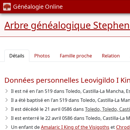
Généalogie Online
Arbre généalogique Stephe
Détails
Photos
Famille proche
Relation
Données personnelles Leovigildo I Kin
Il est né en l'an 519
dans Toledo, Castilla-La Mancha, 
Il a été baptisé en l'an 519 dans Toledo, Castilla-La M
Il est décédé le 21 avril 0586
dans
Toledo, Toledo, Cast
Il est enterré le 22 avril 0586 dans Toledo, Castilla-La
Un enfant de
Amalaric I King of the Visigoths
et
Chrod