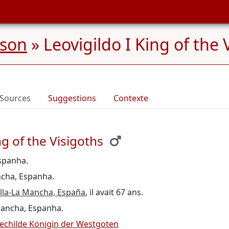
nson
»
Leovigildo I King of the 
Sources
Suggestions
Contexte
g of the Visigoths
Espanha.
ancha, Espanha.
illa-La Mancha, España
, il avait 67 ans.
 Mancha, Espanha.
echilde Königin der Westgoten