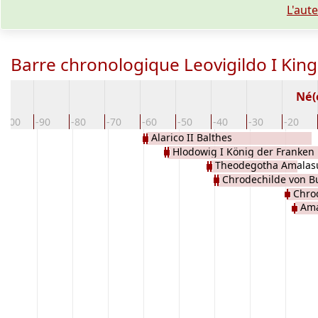
L'aut
Barre chronologique Leovigildo I King
Né(
-100
-90
-80
-70
-60
-50
-40
-30
-20
Alarico II Balthes
Hlodowig I König der Franken
Theodegotha Amalasu
Chrodechilde von 
Ostrogodos
Chro
Ama