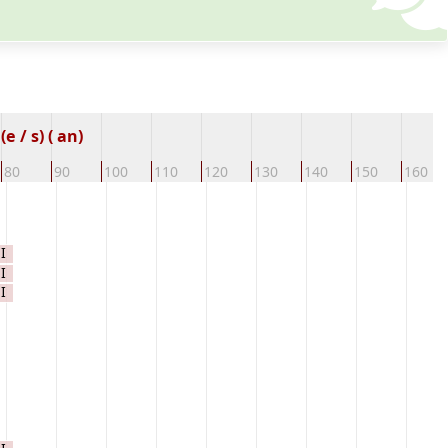
 / s) ( an)
80
90
100
110
120
130
140
150
160
I
I
I