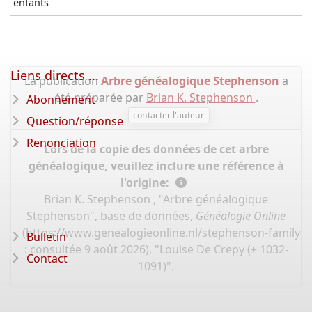
enfants
Liens directs ...
La publication
Arbre généalogique Stephenson
a
été préparée par
Brian K. Stephenson
.
Abonnement
contacter l'auteur
Question/réponse
Renonciation
Lors de la copie des données de cet arbre
généalogique, veuillez inclure une référence à
l'origine:
Brian K. Stephenson , "Arbre généalogique
Stephenson", base de données,
Généalogie Online
(
https://www.genealogieonline.nl/stephenson-family-t
Bulletin
: consultée 9 août 2026), "Louise De Crepy (± 1032-
Contact
1091)".