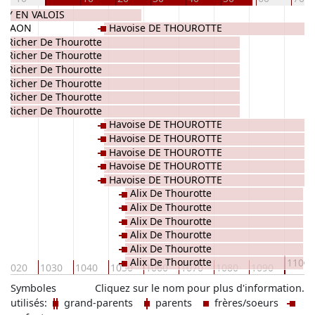
EPY EN VALOIS
E LAON
Havoise DE THOUROTTE
Richer De Thourotte
Richer De Thourotte
Richer De Thourotte
Richer De Thourotte
Richer De Thourotte
Richer De Thourotte
Havoise DE THOUROTTE
Havoise DE THOUROTTE
Havoise DE THOUROTTE
Havoise DE THOUROTTE
Havoise DE THOUROTTE
Alix De Thourotte
Alix De Thourotte
Alix De Thourotte
Alix De Thourotte
Alix De Thourotte
Alix De Thourotte
1100
1020
1030
1040
1050
1060
1070
1080
1090
Symboles
Cliquez sur le nom pour plus d'information.
utilisés:
grand-parents
parents
frères/soeurs