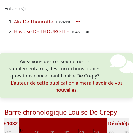
Enfant(s):
Alix De Thourotte
1054-1105
Havoise DE THOUROTTE
1048-1106
Avez-vous des renseignements
supplémentaires, des corrections ou des
questions concernant Louise De Crepy?
L'auteur de cette publication aimerait avoir de vos
nouvelles!
Barre chronologique Louise De Crepy
) ± 1032
Décédé(e / 
0
-10
10
20
30
40
50
60
70