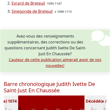
Evrard de Breteuil
1095-1147
Sinegonde de Breteuil
± 1096-1115
Avez-vous des renseignements
supplémentaires, des corrections ou des
questions concernant Judith Ivette De Saint-
Just En Chaussée?
L'auteur de cette publication aimerait avoir de vos
nouvelles!
Barre chronologique Judith Ivette De
Saint-Just En Chaussée
é(e) 1074
Décédé(e / s)
0
-10
10
20
30
40
50
60
70