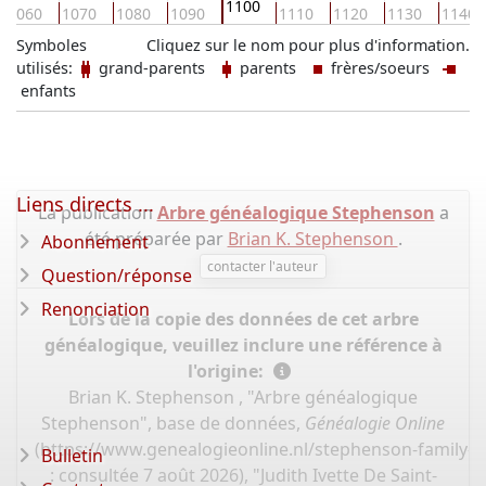
1100
1060
1070
1080
1090
1110
1120
1130
1140
Symboles
Cliquez sur le nom pour plus d'information.
utilisés:
grand-parents
parents
frères/soeurs
enfants
Liens directs ...
La publication
Arbre généalogique Stephenson
a
été préparée par
Brian K. Stephenson
.
Abonnement
contacter l'auteur
Question/réponse
Renonciation
Lors de la copie des données de cet arbre
généalogique, veuillez inclure une référence à
l'origine:
Brian K. Stephenson , "Arbre généalogique
Stephenson", base de données,
Généalogie Online
(
https://www.genealogieonline.nl/stephenson-family-t
Bulletin
: consultée 7 août 2026), "Judith Ivette De Saint-