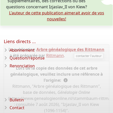
supplémentaires, des corrections ou des
questions concernant Izjaslav_II von Kiew?
L'auteur de cette publication aimerait avoir de vos
nouvelles!
Liens directs ...
La publication
Arbre généalogique des Rittmann
Abonnement
a été préparée par
Rittmann
.
contacter l'auteur
Question/réponse
Renonciation
Lors de la copie des données de cet arbre
généalogique, veuillez inclure une référence à
l'origine:
Rittmann, "Arbre généalogique des Rittmann",
base de données,
Généalogie Online
(
https://www.genealogieonline.nl/stammbaum-rittman
Bulletin
: consultée 7 août 2026), "Izjaslav_II von Kiew
Contact
(1096-1154)".