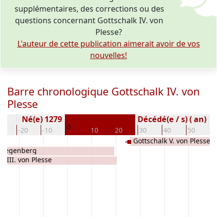
supplémentaires, des corrections ou des
questions concernant Gottschalk IV. von
Plesse?
L'auteur de cette publication aimerait avoir de vos
nouvelles!
Barre chronologique Gottschalk IV. von
Plesse
Né(e) 1279
Décédé(e / s) ( an)
0
30
-20
-10
10
20
30
40
50
6
Gottschalk V. von Plesse
 Ziegenberg
k III. von Plesse