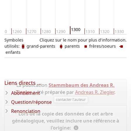
1300
250
1260
1270
1280
1290
1310
1320
1330
Symboles
Cliquez sur le nom pour plus d'information.
utilisés:
grand-parents
parents
frères/soeurs
enfants
Liens directs ...
La publication
Stammbaum des Andreas R.
Ziegler
a été préparée par
Andreas R. Ziegler
.
Abonnement
contacter l'auteur
Question/réponse
Renonciation
Lors de la copie des données de cet arbre
généalogique, veuillez inclure une référence à
l'origine: