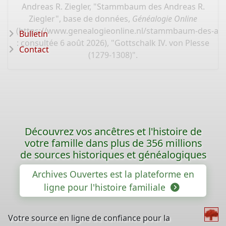
Andreas R. Ziegler, "Stammbaum des Andreas R.
Ziegler", base de données,
Généalogie Online
(
https://www.genealogieonline.nl/stammbaum-des-and
Bulletin
: consultée 6 août 2026), "Gottschalk IV. von Plesse
Contact
(1279-1308)".
Découvrez vos ancêtres et l'histoire de
votre famille dans plus de 356 millions
de sources historiques et généalogiques
Archives Ouvertes est la plateforme en
ligne pour l'histoire familiale
Votre source en ligne de confiance pour la