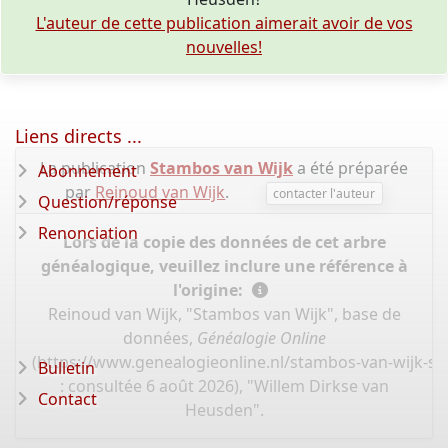
L'auteur de cette publication aimerait avoir de vos
nouvelles!
Liens directs ...
La publication
Stambos van Wijk
a été préparée
Abonnement
par
Reinoud van Wijk
.
contacter l'auteur
Question/réponse
Renonciation
Lors de la copie des données de cet arbre
généalogique, veuillez inclure une référence à
l'origine:
Reinoud van Wijk, "Stambos van Wijk", base de
données,
Généalogie Online
(
https://www.genealogieonline.nl/stambos-van-wijk-s
Bulletin
: consultée 6 août 2026), "Willem Dirkse van
Contact
Heusden".